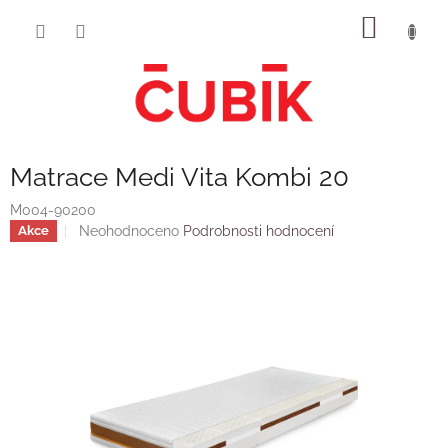
Přejít
NÁKUP
na
obsah
KOŠÍK
Matrace Medi Vita Kombi 20
M004-90200
Průměrné
Neohodnoceno
Podrobnosti hodnocení
Akce
hodnocení
produktu
je
0,0
z
5
hvězdiček.