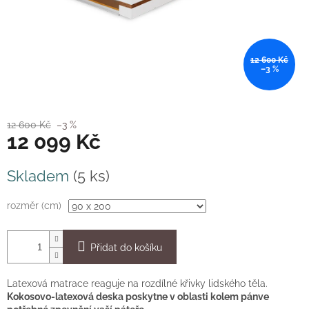
12 600 Kč
–3 %
12 600 Kč
–3 %
12 099 Kč
Měrná
Skladem
(5 ks)
cena:
rozměr (cm)
Přidat do košíku
Latexová matrace reaguje na rozdílné křivky lidského těla.
Kokosovo-latexová deska poskytne v oblasti kolem pánve