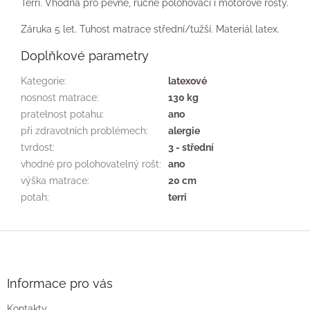
Terri. Vhodná pro pevné, ručně polohovací i motorové rošty.
Záruka 5 let. Tuhost matrace střední/tužší. Materiál latex.
Doplňkové parametry
Kategorie
:
latexové
nosnost matrace
:
130 kg
pratelnost potahu
:
ano
při zdravotních problémech
:
alergie
tvrdost
:
3 - střední
vhodné pro polohovatelný rošt
:
ano
výška matrace
:
20 cm
potah
:
terri
Z
á
p
a
Informace pro vás
t
Kontakty