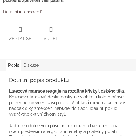
potřebné zpevnění vaší páteře.
Detailní informace
ZEPTAT SE
SDÍLET
Popis
Diskuze
Detailní popis produktu
Latexová matrace reaguje na rozdílné křivky lidského těla.
Kokosovo-latexová deska poskytne v oblasti kolem pánve
potřebné zpevnění vaší páteře. V oblasti ramen a kolen vás
naopak díky změkčení nebude nic tlačit. Ideální, pokud
vyznáváte aktivní životní styl.
Jádro je odolné vůči plísním, roztočům a bakteriím, což
ocení především alergici. Snímatelný a pratelný potah