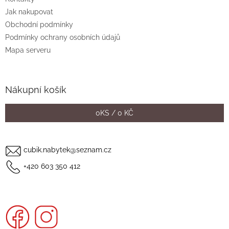
í
Jak nakupovat
Obchodní podmínky
Podmínky ochrany osobních údajů
Mapa serveru
Nákupní košík
0
KS /
0 KČ
cubik.nabytek@seznam.cz
+420 603 350 412