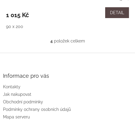
DETAIL
1 015 Kč
90 x 200
4
položek celkem
O
v
l
Z
á
á
d
p
a
a
Informace pro vás
c
t
í
Kontakty
í
p
Jak nakupovat
r
v
Obchodní podmínky
k
Podmínky ochrany osobních údajů
y
Mapa serveru
v
ý
p