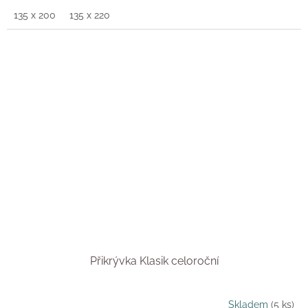
135 x 200
135 x 220
Přikrývka Klasik celoroční
Skladem
(5 ks)