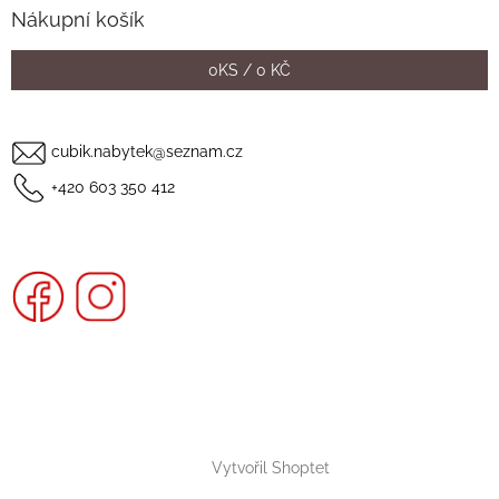
i
Nákupní košík
s
u
0
KS /
0 KČ
cubik.nabytek@seznam.cz
+420 603 350 412
Vytvořil Shoptet