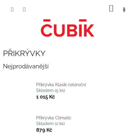
Přejít
NÁKUP
na
obsah
KOŠÍK
PŘIKRÝVKY
Nejprodávanější
Přikrývka Klasik celoroční
Skladem
(5 ks)
1 015 Kč
Přikrývka Climatic
Skladem
(2 ks)
879 Kč