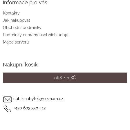
a
Informace pro vás
c
t
í
Kontakty
í
p
Jak nakupovat
r
v
Obchodní podmínky
k
Podmínky ochrany osobních údajů
y
Mapa serveru
v
ý
p
i
Nákupní košík
s
u
0
KS /
0 KČ
cubik.nabytek@seznam.cz
+420 603 350 412