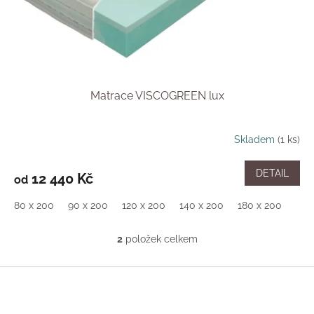
Matrace VISCOGREEN lux
Skladem
(1 ks)
DETAIL
12 440 Kč
od
80 x 200
90 x 200
120 x 200
140 x 200
180 x 200
2
položek celkem
O
v
l
Z
á
á
d
p
a