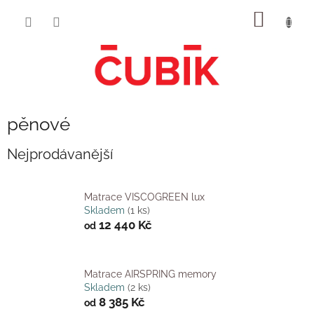
Přejít
NÁKUP
na
obsah
KOŠÍK
pěnové
Nejprodávanější
Matrace VISCOGREEN lux
Skladem
(1 ks)
12 440 Kč
od
Matrace AIRSPRING memory
Skladem
(2 ks)
8 385 Kč
od