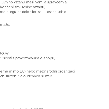
mluvního vztahu mezi Vámi a správcem a
ukončení smluvního vztahu).
rketingu, nejdéle 5 let, jsou-li osobní údaje
ymaže.
louvy,
ouvislosti s provozováním e-shopu,
 země mimo EU) nebo mezinárodní organizaci.
vých služeb / cloudových služeb.