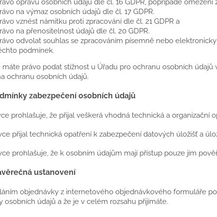
rávo opravu osobních údajů dle čl. 16 GDPR, popřípadě omezení z
rávo na výmaz osobních údajů dle čl. 17 GDPR.
rávo vznést námitku proti zpracování dle čl. 21 GDPR a
rávo na přenositelnost údajů dle čl. 20 GDPR.
rávo odvolat souhlas se zpracováním písemně nebo elektronicky 
ěchto podmínek.
 máte právo podat stížnost u Úřadu pro ochranu osobních údajů v
na ochranu osobních údajů.
dmínky zabezpečení osobních údajů
vce prohlašuje, že přijal veškerá vhodná technická a organizační 
vce přijal technická opatření k zabezpečení datových úložišť a úlo
vce prohlašuje, že k osobním údajům mají přístup pouze jím pově
ávěrečná ustanovení
sláním objednávky z internetového objednávkového formuláře po
 osobních údajů a že je v celém rozsahu přijímáte.