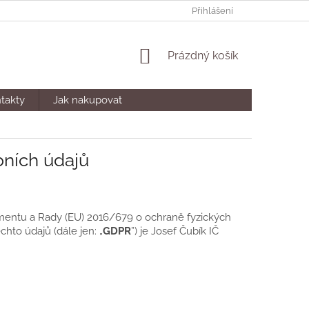
Přihlášení
NÁKUPNÍ
Prázdný košík
KOŠÍK
takty
Jak nakupovat
ních údajů
amentu a Rady (EU) 2016/679 o ochraně fyzických
hto údajů (dále jen: „
GDPR
”) je Josef Čubík IČ