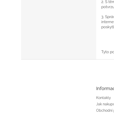
2. S tě
potvrzu
3. Spr
interne
poskytl
Tyto p
Z
á
p
a
t
Informa
í
Kontakty
Jak nakup
Obchodní