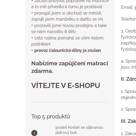
•
n
začalo přibývat poptávek
na matrace
a to mě přivedlo k tomu je prodávat
Email:
e
•
pronajal jsem si obchod ve městě,
l
Telefo
zapojil jsem manželku a dařilo se mi
•
postavili jsme novou prodejnu a také
3. Osob
se nám narodilo 8 dětí
fyzicko
•
celá rodina pomáhá se vším kolem
napříkl
podnikání
fyziolo
•
provoz čalounické dílny je zrušen
4. Spr
Nabízíme zapůjčení matrací
jsou: 
zdarma.
II.
Zdr
VÍTEJTE V E-SHOPU
1. Sprá
objedn
2. Sprá
Top 5 produktů
III.
Zák
postel Kodaň se zábranou
jádrový buk
1. Zák