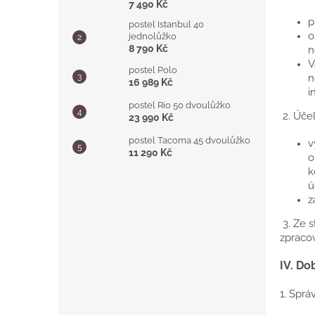
7 490 Kč
p
postel Istanbul 40
o
jednolůžko
8 790 Kč
n
V
postel Polo
n
16 989 Kč
i
postel Rio 50 dvoulůžko
2. Úče
23 990 Kč
postel Tacoma 45 dvoulůžko
v
11 290 Kč
o
k
ú
z
3. Ze 
zpracov
IV.
Dob
1. Spr