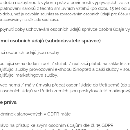
o dobu nezbytnou k výkonu práv a povinností vyplývajících ze s
platňování nároků z těchto smluvních vztahů (po dobu 15 let od 
o dobu, než je odvolán souhlas se zpracováním osobních údajů pro účely ma
pracovávány na základě souhlasu.
uplynutí doby uchovávání osobních údajů správce osobní údaje v
jemci osobních údajů (subdodavatelé správce)
emci osobních údajů jsou osoby
odílející se na dodání zboží / služeb / realizaci plateb na základě sm
ajišťující služby provozování e-shopu (Shoptet) a další služby v s
ajišťující marketingové služby.
ávce nemá / má v úmyslu předat osobní údaje do třetí země (do
i osobních údajů ve třetích zemích jsou poskytovatelé mailingo
e práva
podmínek stanovených v GDPR máte
rávo na přístup ke svým osobním údajům dle čl. 15 GDPR,