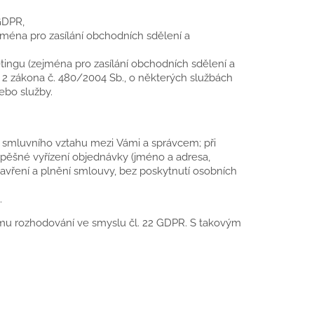
GDPR,
ména pro zasílání obchodních sdělení a
ingu (zejména pro zasílání obchodních sdělení a
t. 2 zákona č. 480/2004 Sb., o některých službách
ebo služby.
ze smluvního vztahu mezi Vámi a správcem; při
pěšné vyřízení objednávky (jméno a adresa,
avření a plnění smlouvy, bez poskytnutí osobních
.
ímu rozhodování ve smyslu čl. 22 GDPR. S takovým