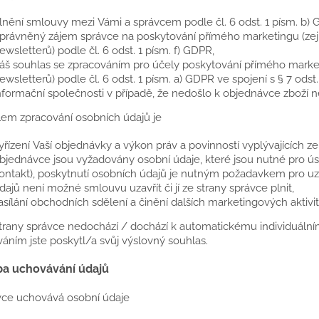
lnění smlouvy mezi Vámi a správcem podle čl. 6 odst. 1 písm. b) 
právněný zájem správce na poskytování přímého marketingu (zej
ewsletterů) podle čl. 6 odst. 1 písm. f) GDPR,
áš souhlas se zpracováním pro účely poskytování přímého market
ewsletterů) podle čl. 6 odst. 1 písm. a) GDPR ve spojení s § 7 ods
nformační společnosti v případě, že nedošlo k objednávce zboží n
lem zpracování osobních údajů je
yřízení Vaší objednávky a výkon práv a povinností vyplývajících 
bjednávce jsou vyžadovány osobní údaje, které jsou nutné pro ús
ontakt), poskytnutí osobních údajů je nutným požadavkem pro uz
dajů není možné smlouvu uzavřít či jí ze strany správce plnit,
asílání obchodních sdělení a činění dalších marketingových aktivit
strany správce nedochází / dochází k automatickému individuáln
áním jste poskytl/a svůj výslovný souhlas.
a uchovávání údajů
ávce uchovává osobní údaje