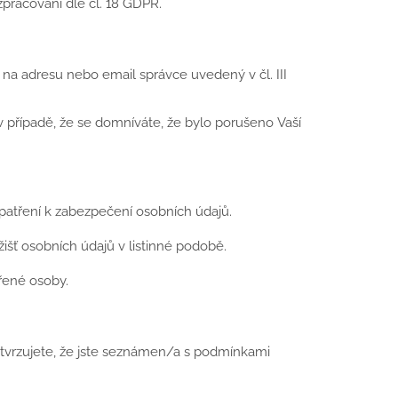
pracování dle čl. 18 GDPR.
na adresu nebo email správce uvedený v čl. III
 případě, že se domníváte, že bylo porušeno Vaší
opatření k zabezpečení osobních údajů.
žišť osobních údajů v listinné podobě.
řené osoby.
tvrzujete, že jste seznámen/a s podmínkami