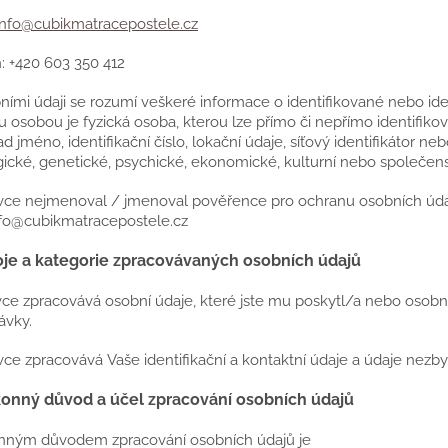
info@cubikmatracepostele.cz
n: +420 603 350 412
ními údaji se rozumí veškeré informace o identifikované nebo iden
u osobou je fyzická osoba, kterou lze přímo či nepřímo identifikov
ad jméno, identifikační číslo, lokační údaje, síťový identifikátor ne
gické, genetické, psychické, ekonomické, kulturní nebo společensk
ávce nejmenoval / jmenoval pověřence pro ochranu osobních úda
info@cubikmatracepostele.cz
oje a kategorie zpracovávaných osobních údajů
vce zpracovává osobní údaje, které jste mu poskytl/a nebo osobní 
ávky.
vce zpracovává Vaše identifikační a kontaktní údaje a údaje nezb
onný důvod a účel zpracování osobních údajů
onným důvodem zpracování osobních údajů je