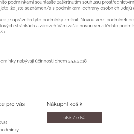
mito podmínkami souhlasíte zaškrtnutím souhlasu prostřednictví
jete, že jste seznámen/a s podmínkami ochrany osobních údajů a 
ávce je oprávněn tyto podmínky změnit. Novou verzi podmínek oc
tových stránkách a zároveň Vám zašle novou verzi těchto podmíne
/a.
odmínky nabývají účinnosti dnem 25.5.2018.
ce pro vás
Nákupní košík
0
KS /
0 KČ
ovat
 podmínky