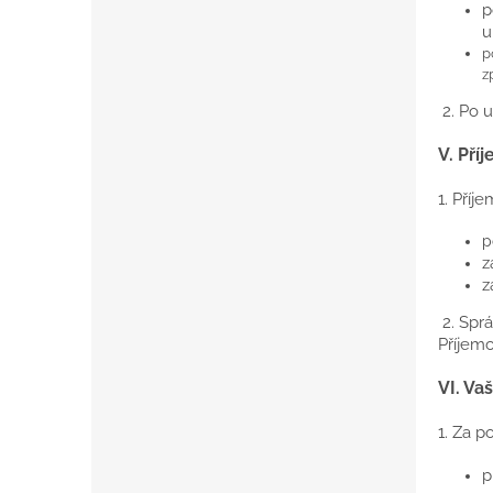
p
u
p
z
2. Po 
V.
Pří
1. Příj
p
z
z
2. Spr
Příjemc
VI.
Vaš
1. Za 
p