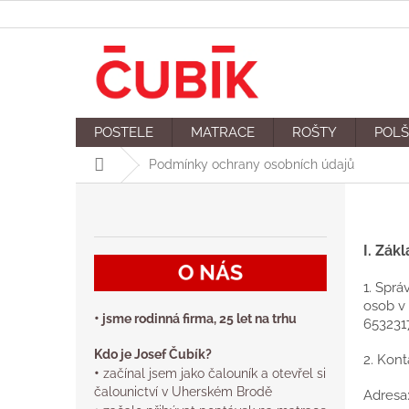
Přejít
na
obsah
POSTELE
MATRACE
ROŠTY
POLŠ
Domů
Podmínky ochrany osobních údajů
P
o
s
I.
Zákl
t
r
1. Spr
a
osob v 
n
•
jsme rodinná firma, 25 let na trhu
6532317
n
í
Kdo je Josef Čubík?
2. Kont
p
•
začínal jsem jako čalouník a otevřel si
a
čalounictví v Uherském Brodě
Adresa