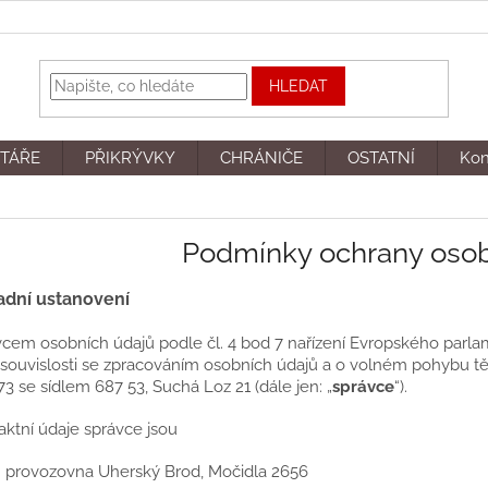
HLEDAT
TÁŘE
PŘIKRÝVKY
CHRÁNIČE
OSTATNÍ
Kon
Podmínky ochrany osob
adní ustanovení
ávcem osobních údajů podle čl. 4 bod 7 nařízení Evropského parl
souvislosti se zpracováním osobních údajů a o volném pohybu těc
3 se sídlem 687 53, Suchá Loz 21 (dále jen: „
správce
“).
aktní údaje správce jsou
: provozovna Uherský Brod, Močidla 2656