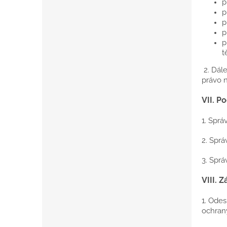
p
p
p
p
p
t
2. Dále
právo 
VII.
Po
1. Sprá
2. Sprá
3. Sprá
VIII.
Z
1. Ode
ochrany