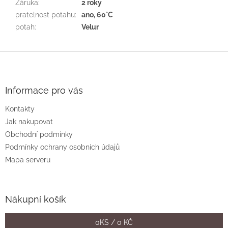
Záruka
:
2 roky
pratelnost potahu
:
ano, 60°C
potah
:
Velur
Z
á
p
a
Informace pro vás
t
Kontakty
í
Jak nakupovat
Obchodní podmínky
Podmínky ochrany osobních údajů
Mapa serveru
Nákupní košík
0
KS /
0 KČ