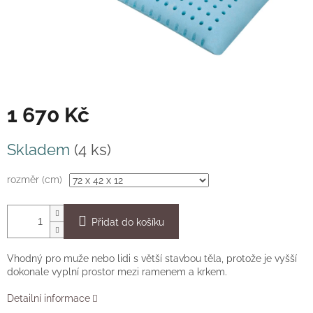
1 670 Kč
Měrná
Skladem
(4 ks)
cena:
rozměr (cm)
Přidat do košíku
Vhodný pro muže nebo lidi s větší stavbou těla, protože je vyšší
dokonale vyplní prostor mezi ramenem a krkem.
Detailní informace