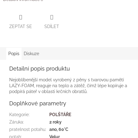
ZEPTAT SE
SDÍLET
Popis
Diskuze
Detailní popis produktu
Nejoblíbenější model vyrobený z pěny s tvarovou pamětí
LAZY-FOAM, reaguje na teplo a zátěž, čímž lépe kopíruje a
podpírá páteř v oblasti krčních obratlů.
Doplňkové parametry
Kategorie
:
POLŠTÁŘE
Záruka
:
2 roky
pratelnost potahu
:
ano, 60°C
potah
:
Velur