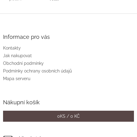
Z
á
p
a
Informace pro vás
t
Kontakty
í
Jak nakupovat
Obchodní podmínky
Podmínky ochrany osobních údajů
Mapa serveru
Nákupní košík
0
KS /
0 KČ