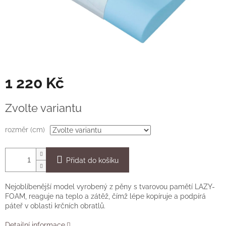
1 220 Kč
Měrná
Zvolte variantu
cena:
rozměr (cm)
Přidat do košíku
Nejoblíbenější model vyrobený z pěny s tvarovou pamětí LAZY-
FOAM, reaguje na teplo a zátěž, čímž lépe kopíruje a podpírá
páteř v oblasti krčních obratlů.
Detailní informace