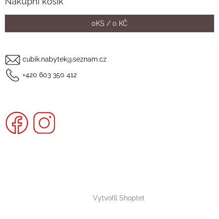
Nákupní košík
0
KS /
0 KČ
cubik.nabytek@seznam.cz
+420 603 350 412
Vytvořil Shoptet