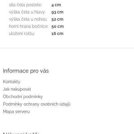
síla čela postele
:
4 cm
výška čela u hlavy
:
93 cm
výška čela u nohou
:
52 cm
horní hrana bočnice
:
50 cm
uložení roštu
:
16 cm
Z
á
p
a
Informace pro vás
t
Kontakty
í
Jak nakupovat
Obchodní podmínky
Podmínky ochrany osobních údajů
Mapa serveru