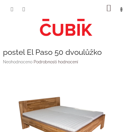
Přejít
NÁKUP
na
obsah
KOŠÍK
postel El Paso 50 dvoulůžko
Průměrné
Neohodnoceno
Podrobnosti hodnocení
hodnocení
produktu
je
0,0
z
5
hvězdiček.