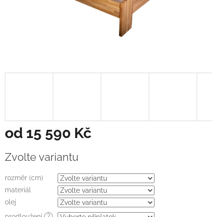
od
15 590 Kč
Měrná
Zvolte variantu
cena:
rozměr (cm)
materiál
olej
prodloužení
?