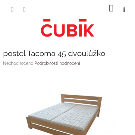
Přejít
NÁKUP
na
obsah
KOŠÍK
postel Tacoma 45 dvoulůžko
Průměrné
Neohodnoceno
Podrobnosti hodnocení
hodnocení
produktu
je
0,0
z
5
hvězdiček.