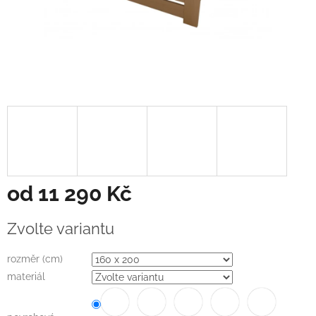
od
11 290 Kč
Měrná
Zvolte variantu
cena:
rozměr (cm)
materiál