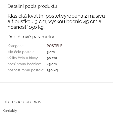
Detailní popis produktu
Klasická kvalitní postel vyrobená z masivu
a tloušťkou 3 cm, výškou bočnic 45 cm a
nosností 150 kg.
Doplňkové parametry
Kategorie
:
POSTELE
síla čela postele
:
3 cm
výška čela u hlavy
:
90 cm
horní hrana bočnice
:
45 cm
nosnost rámu postele
:
150 kg
Z
á
p
a
Informace pro vás
t
Kontakty
í