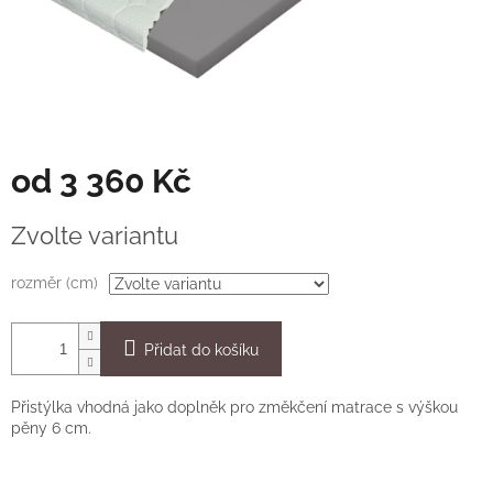
od
3 360 Kč
Měrná
Zvolte variantu
cena:
rozměr (cm)
Přidat do košíku
Přistýlka vhodná jako doplněk pro změkčení matrace s výškou
pěny 6 cm.