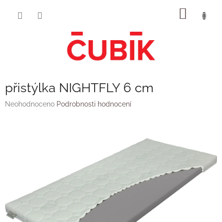
Přejít
NÁKUP
na
obsah
KOŠÍK
přistýlka NIGHTFLY 6 cm
Průměrné
Neohodnoceno
Podrobnosti hodnocení
hodnocení
produktu
je
0,0
z
5
hvězdiček.