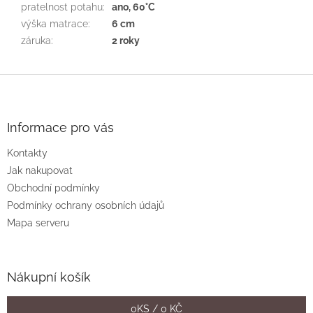
pratelnost potahu
:
ano, 60°C
výška matrace
:
6 cm
záruka
:
2 roky
Z
á
p
a
Informace pro vás
t
Kontakty
í
Jak nakupovat
Obchodní podmínky
Podmínky ochrany osobních údajů
Mapa serveru
Nákupní košík
0
KS /
0 KČ